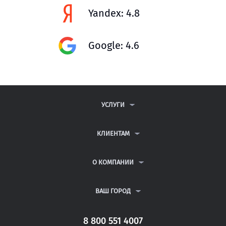
Yandex: 4.8
Google: 4.6
УСЛУГИ
КОНТРОЛЬНЫЕ РАБОТЫ
ДИПЛОМНЫЕ РАБОТЫ
КЛИЕНТАМ
КУРСОВЫЕ РАБОТЫ
АНТИПЛАГИАТ
РЕФЕРАТЫ
ВОПРОСЫ И ОТВЕТЫ
О КОМПАНИИ
ВСЕ УСЛУГИ
ПУБЛИЧНАЯ ОФЕРТА
О КОМПАНИИ
ПОЛИТИКА КОНФИДЕНЦИАЛЬНОСТИ
КОНТАКТЫ
ВАШ ГОРОД
АВТОРАМ
МОСКВА
САНКТ-ПЕТЕРБУРГ
8 800 551 4007