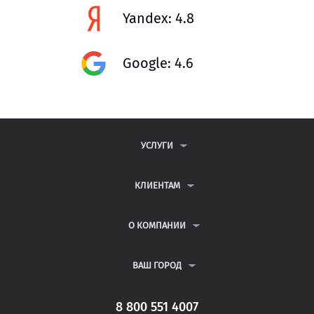
Yandex: 4.8
Google: 4.6
УСЛУГИ
КОНТРОЛЬНЫЕ РАБОТЫ
ДИПЛОМНЫЕ РАБОТЫ
КЛИЕНТАМ
КУРСОВЫЕ РАБОТЫ
АНТИПЛАГИАТ
РЕФЕРАТЫ
ВОПРОСЫ И ОТВЕТЫ
О КОМПАНИИ
ВСЕ УСЛУГИ
ПУБЛИЧНАЯ ОФЕРТА
О КОМПАНИИ
ПОЛИТИКА КОНФИДЕНЦИАЛЬНОСТИ
КОНТАКТЫ
ВАШ ГОРОД
АВТОРАМ
МОСКВА
САНКТ-ПЕТЕРБУРГ
8 800 551 4007