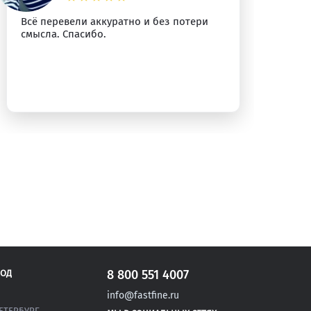
Всё перевели аккуратно и без потери
Сп
смысла. Спасибо.
уб
8 800 551 4007
РОД
info@fastfine.ru
ЕТЕРБУРГ