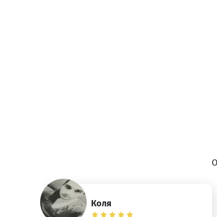
О
Коля