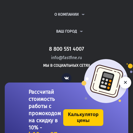
КУРСОВЫЕ РАБОТЫ
АНТИПЛАГИАТ
РЕФЕРАТЫ
ВОПРОСЫ И ОТВЕТЫ
О КОМПАНИИ
ВСЕ УСЛУГИ
ПУБЛИЧНАЯ ОФЕРТА
О КОМПАНИИ
ПОЛИТИКА КОНФИДЕНЦИАЛЬНОСТИ
КОНТАКТЫ
ВАШ ГОРОД
АВТОРАМ
МОСКВА
САНКТ-ПЕТЕРБУРГ
8 800 551 4007
БИЙСК
info@fastfine.ru
БИРОБИДЖАН
МЫ В СОЦИАЛЬНЫХ СЕТЯХ
БИРСК
Vk
×
Рассчитай
стоимость
работы с
промокодом
Калькулятор
на скидку в
цены
Copyright 2011-2026 FastFine.ru
10% -