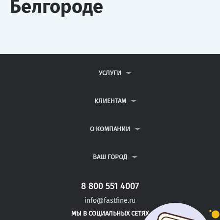
Белгороде
УСЛУГИ
КОНТРОЛЬНЫЕ РАБОТЫ
ДИПЛОМНЫЕ РАБОТЫ
КЛИЕНТАМ
КУРСОВЫЕ РАБОТЫ
АНТИПЛАГИАТ
РЕФЕРАТЫ
ВОПРОСЫ И ОТВЕТЫ
О КОМПАНИИ
ВСЕ УСЛУГИ
ПУБЛИЧНАЯ ОФЕРТА
О КОМПАНИИ
ПОЛИТИКА КОНФИДЕНЦИАЛЬНОСТИ
КОНТАКТЫ
ВАШ ГОРОД
АВТОРАМ
МОСКВА
САНКТ-ПЕТЕРБУРГ
8 800 551 4007
БИЙСК
info@fastfine.ru
БИРОБИДЖАН
МЫ В СОЦИАЛЬНЫХ СЕТЯХ