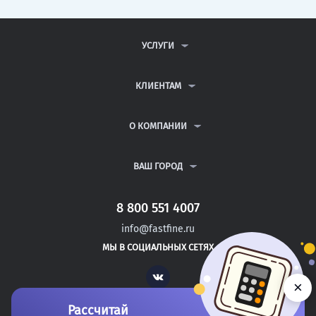
УСЛУГИ
КОНТРОЛЬНЫЕ РАБОТЫ
ДИПЛОМНЫЕ РАБОТЫ
КЛИЕНТАМ
КУРСОВЫЕ РАБОТЫ
АНТИПЛАГИАТ
РЕФЕРАТЫ
ВОПРОСЫ И ОТВЕТЫ
О КОМПАНИИ
ВСЕ УСЛУГИ
ПУБЛИЧНАЯ ОФЕРТА
О КОМПАНИИ
ПОЛИТИКА КОНФИДЕНЦИАЛЬНОСТИ
КОНТАКТЫ
ВАШ ГОРОД
АВТОРАМ
МОСКВА
САНКТ-ПЕТЕРБУРГ
8 800 551 4007
БИЙСК
info@fastfine.ru
БИРОБИДЖАН
МЫ В СОЦИАЛЬНЫХ СЕТЯХ
БИРСК
Vk
×
Рассчитай