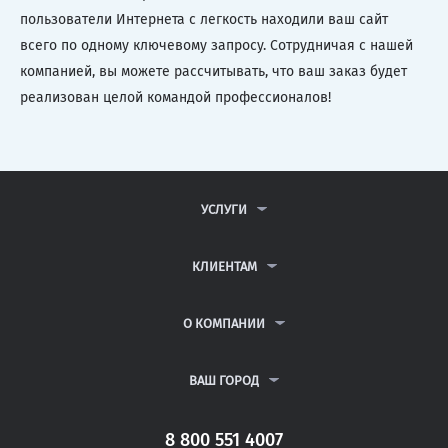
пользователи Интернета с легкость находили ваш сайт
всего по одному ключевому запросу. Сотрудничая с нашей
компанией, вы можете рассчитывать, что ваш заказ будет
реализован целой командой профессионалов!
УСЛУГИ
КОНТРОЛЬНЫЕ РАБОТЫ
ДИПЛОМНЫЕ РАБОТЫ
КЛИЕНТАМ
КУРСОВЫЕ РАБОТЫ
АНТИПЛАГИАТ
РЕФЕРАТЫ
ВОПРОСЫ И ОТВЕТЫ
О КОМПАНИИ
ВСЕ УСЛУГИ
ПУБЛИЧНАЯ ОФЕРТА
О КОМПАНИИ
ПОЛИТИКА КОНФИДЕНЦИАЛЬНОСТИ
КОНТАКТЫ
ВАШ ГОРОД
АВТОРАМ
МОСКВА
САНКТ-ПЕТЕРБУРГ
8 800 551 4007