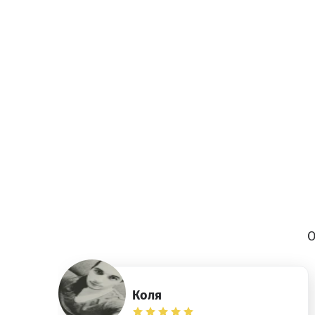
О
Коля