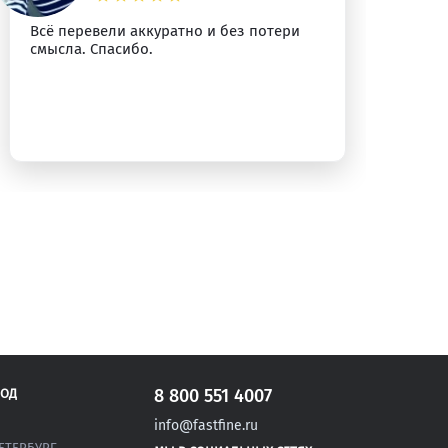
Всё перевели аккуратно и без потери
Сп
смысла. Спасибо.
уб
8 800 551 4007
РОД
info@fastfine.ru
ЕТЕРБУРГ