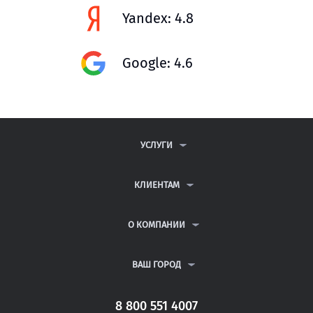
Yandex: 4.8
Google: 4.6
УСЛУГИ
КОНТРОЛЬНЫЕ РАБОТЫ
ДИПЛОМНЫЕ РАБОТЫ
КЛИЕНТАМ
КУРСОВЫЕ РАБОТЫ
АНТИПЛАГИАТ
РЕФЕРАТЫ
ВОПРОСЫ И ОТВЕТЫ
О КОМПАНИИ
ВСЕ УСЛУГИ
ПУБЛИЧНАЯ ОФЕРТА
О КОМПАНИИ
ПОЛИТИКА КОНФИДЕНЦИАЛЬНОСТИ
КОНТАКТЫ
ВАШ ГОРОД
АВТОРАМ
МОСКВА
САНКТ-ПЕТЕРБУРГ
8 800 551 4007