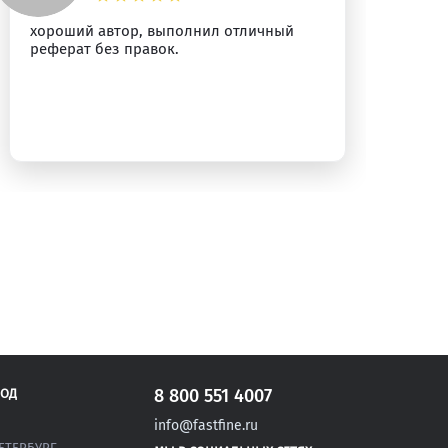
хороший автор, выполнил отличный
Пр
реферат без правок.
Ре
ра
бы
8 800 551 4007
РОД
info@fastfine.ru
ЕТЕРБУРГ