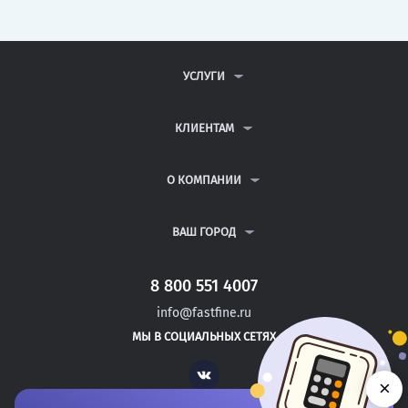
УСЛУГИ
КОНТРОЛЬНЫЕ РАБОТЫ
ДИПЛОМНЫЕ РАБОТЫ
КЛИЕНТАМ
КУРСОВЫЕ РАБОТЫ
АНТИПЛАГИАТ
РЕФЕРАТЫ
ВОПРОСЫ И ОТВЕТЫ
О КОМПАНИИ
ВСЕ УСЛУГИ
ПУБЛИЧНАЯ ОФЕРТА
О КОМПАНИИ
ПОЛИТИКА КОНФИДЕНЦИАЛЬНОСТИ
КОНТАКТЫ
ВАШ ГОРОД
АВТОРАМ
МОСКВА
САНКТ-ПЕТЕРБУРГ
8 800 551 4007
БИЙСК
info@fastfine.ru
БИРОБИДЖАН
МЫ В СОЦИАЛЬНЫХ СЕТЯХ
БИРСК
Vk
×