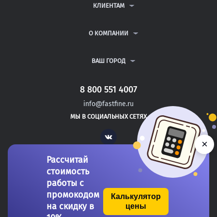
ДИПЛОМНЫЕ РАБОТЫ
КЛИЕНТАМ
КУРСОВЫЕ РАБОТЫ
АНТИПЛАГИАТ
РЕФЕРАТЫ
ВОПРОСЫ И ОТВЕТЫ
О КОМПАНИИ
ВСЕ УСЛУГИ
ПУБЛИЧНАЯ ОФЕРТА
О КОМПАНИИ
ПОЛИТИКА КОНФИДЕНЦИАЛЬНОСТИ
КОНТАКТЫ
ВАШ ГОРОД
АВТОРАМ
МОСКВА
САНКТ-ПЕТЕРБУРГ
8 800 551 4007
БИЙСК
info@fastfine.ru
БИРОБИДЖАН
МЫ В СОЦИАЛЬНЫХ СЕТЯХ
БИРСК
Vk
×
Рассчитай
стоимость
работы с
промокодом
Калькулятор
на скидку в
цены
Copyright 2011-2026 FastFine.ru