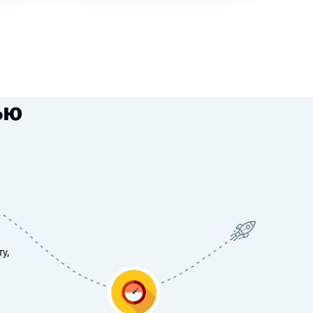
ью
у,