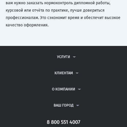
вам нужно заказать нормоконтроль дипломной работы,
курсовой или отчёта по практике, лучше довериться
профессионалам. Это сэкономит время и обеспечит высокое
качество оформления.
УСЛУГИ
КОНТРОЛЬНЫЕ РАБОТЫ
ДИПЛОМНЫЕ РАБОТЫ
КЛИЕНТАМ
КУРСОВЫЕ РАБОТЫ
АНТИПЛАГИАТ
РЕФЕРАТЫ
ВОПРОСЫ И ОТВЕТЫ
О КОМПАНИИ
ВСЕ УСЛУГИ
ПУБЛИЧНАЯ ОФЕРТА
О КОМПАНИИ
ПОЛИТИКА КОНФИДЕНЦИАЛЬНОСТИ
КОНТАКТЫ
ВАШ ГОРОД
АВТОРАМ
МОСКВА
САНКТ-ПЕТЕРБУРГ
8 800 551 4007