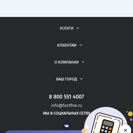
УСЛУГИ
КОНТРОЛЬНЫЕ РАБОТЫ
ДИПЛОМНЫЕ РАБОТЫ
КЛИЕНТАМ
КУРСОВЫЕ РАБОТЫ
АНТИПЛАГИАТ
РЕФЕРАТЫ
ВОПРОСЫ И ОТВЕТЫ
О КОМПАНИИ
ВСЕ УСЛУГИ
ПУБЛИЧНАЯ ОФЕРТА
О КОМПАНИИ
ПОЛИТИКА КОНФИДЕНЦИАЛЬНОСТИ
КОНТАКТЫ
ВАШ ГОРОД
АВТОРАМ
МОСКВА
САНКТ-ПЕТЕРБУРГ
8 800 551 4007
БИЙСК
info@fastfine.ru
БИРОБИДЖАН
МЫ В СОЦИАЛЬНЫХ СЕТЯХ
БИРСК
Vk
×