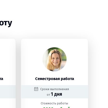
оту
та
Семестровая работа
Сроки выполнения
1 дня
от
Стоимость работы