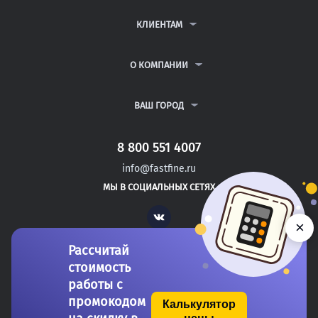
КОНТРОЛЬНЫЕ РАБОТЫ
ДИПЛОМНЫЕ РАБОТЫ
КЛИЕНТАМ
КУРСОВЫЕ РАБОТЫ
АНТИПЛАГИАТ
РЕФЕРАТЫ
ВОПРОСЫ И ОТВЕТЫ
О КОМПАНИИ
ВСЕ УСЛУГИ
ПУБЛИЧНАЯ ОФЕРТА
О КОМПАНИИ
ПОЛИТИКА КОНФИДЕНЦИАЛЬНОСТИ
КОНТАКТЫ
ВАШ ГОРОД
АВТОРАМ
МОСКВА
САНКТ-ПЕТЕРБУРГ
8 800 551 4007
БИЙСК
info@fastfine.ru
БИРОБИДЖАН
МЫ В СОЦИАЛЬНЫХ СЕТЯХ
БИРСК
Vk
×
Рассчитай
стоимость
работы с
промокодом
Калькулятор