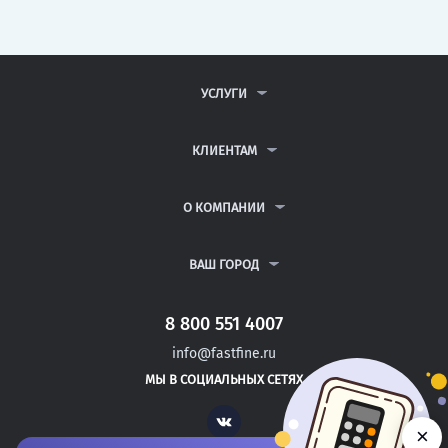
УСЛУГИ
КОНТРОЛЬНЫЕ РАБОТЫ
ДИПЛОМНЫЕ РАБОТЫ
КЛИЕНТАМ
КУРСОВЫЕ РАБОТЫ
АНТИПЛАГИАТ
РЕФЕРАТЫ
ВОПРОСЫ И ОТВЕТЫ
О КОМПАНИИ
ВСЕ УСЛУГИ
ПУБЛИЧНАЯ ОФЕРТА
О КОМПАНИИ
ПОЛИТИКА КОНФИДЕНЦИАЛЬНОСТИ
КОНТАКТЫ
ВАШ ГОРОД
АВТОРАМ
МОСКВА
САНКТ-ПЕТЕРБУРГ
8 800 551 4007
БИЙСК
info@fastfine.ru
БИРОБИДЖАН
МЫ В СОЦИАЛЬНЫХ СЕТЯХ
БИРСК
Vk
×