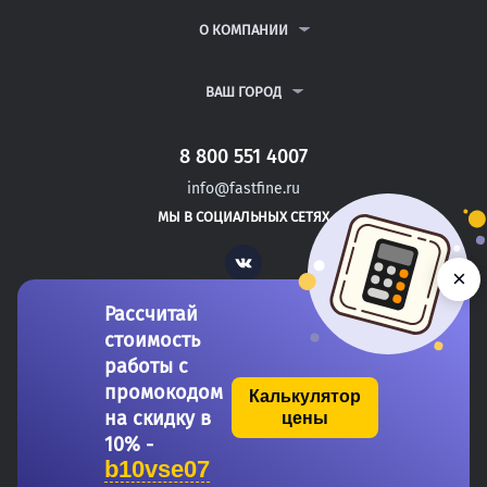
РЕФЕРАТЫ
ВОПРОСЫ И ОТВЕТЫ
О КОМПАНИИ
ВСЕ УСЛУГИ
ПУБЛИЧНАЯ ОФЕРТА
О КОМПАНИИ
ПОЛИТИКА КОНФИДЕНЦИАЛЬНОСТИ
КОНТАКТЫ
ВАШ ГОРОД
АВТОРАМ
МОСКВА
САНКТ-ПЕТЕРБУРГ
8 800 551 4007
БИЙСК
info@fastfine.ru
БИРОБИДЖАН
МЫ В СОЦИАЛЬНЫХ СЕТЯХ
БИРСК
Vk
×
Рассчитай
стоимость
работы с
промокодом
Калькулятор
на скидку в
цены
Copyright 2011-2026 FastFine.ru
10% -
b10vse07