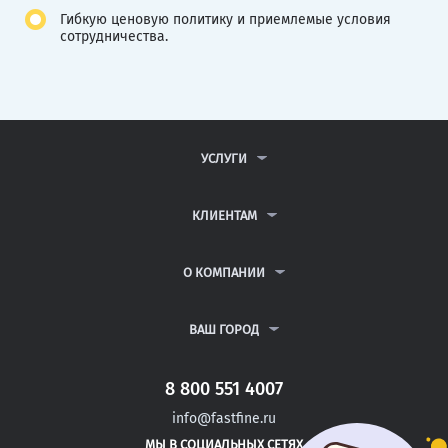
Гибкую ценовую политику и приемлемые условия
сотрудничества.
УСЛУГИ
КОНТРОЛЬНЫЕ РАБОТЫ
ДИПЛОМНЫЕ РАБОТЫ
КЛИЕНТАМ
КУРСОВЫЕ РАБОТЫ
АНТИПЛАГИАТ
РЕФЕРАТЫ
ВОПРОСЫ И ОТВЕТЫ
О КОМПАНИИ
ВСЕ УСЛУГИ
ПУБЛИЧНАЯ ОФЕРТА
О КОМПАНИИ
ПОЛИТИКА КОНФИДЕНЦИАЛЬНОСТИ
КОНТАКТЫ
ВАШ ГОРОД
АВТОРАМ
МОСКВА
САНКТ-ПЕТЕРБУРГ
8 800 551 4007
БИЙСК
info@fastfine.ru
БИРОБИДЖАН
МЫ В СОЦИАЛЬНЫХ СЕТЯХ