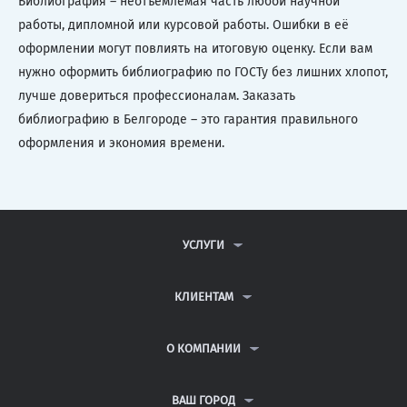
Библиография – неотъемлемая часть любой научной
работы, дипломной или курсовой работы. Ошибки в её
оформлении могут повлиять на итоговую оценку. Если вам
нужно оформить библиографию по ГОСТу без лишних хлопот,
лучше довериться профессионалам. Заказать
библиографию в Белгороде – это гарантия правильного
оформления и экономия времени.
УСЛУГИ
КОНТРОЛЬНЫЕ РАБОТЫ
ДИПЛОМНЫЕ РАБОТЫ
КЛИЕНТАМ
КУРСОВЫЕ РАБОТЫ
АНТИПЛАГИАТ
РЕФЕРАТЫ
ВОПРОСЫ И ОТВЕТЫ
О КОМПАНИИ
ВСЕ УСЛУГИ
ПУБЛИЧНАЯ ОФЕРТА
О КОМПАНИИ
ПОЛИТИКА КОНФИДЕНЦИАЛЬНОСТИ
КОНТАКТЫ
ВАШ ГОРОД