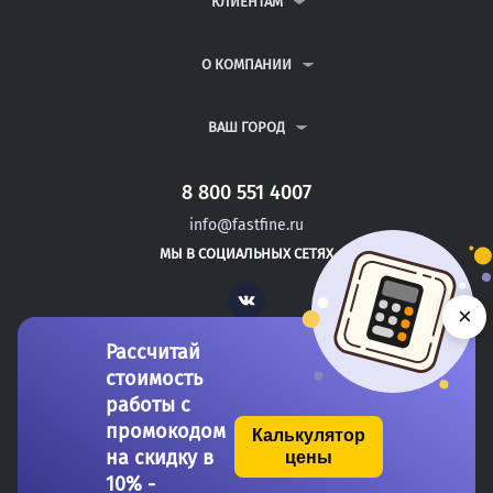
КЛИЕНТАМ
КУРСОВЫЕ РАБОТЫ
АНТИПЛАГИАТ
РЕФЕРАТЫ
ВОПРОСЫ И ОТВЕТЫ
О КОМПАНИИ
ВСЕ УСЛУГИ
ПУБЛИЧНАЯ ОФЕРТА
О КОМПАНИИ
ПОЛИТИКА КОНФИДЕНЦИАЛЬНОСТИ
КОНТАКТЫ
ВАШ ГОРОД
АВТОРАМ
МОСКВА
САНКТ-ПЕТЕРБУРГ
8 800 551 4007
БИЙСК
info@fastfine.ru
БИРОБИДЖАН
МЫ В СОЦИАЛЬНЫХ СЕТЯХ
БИРСК
Vk
×
Рассчитай
стоимость
работы с
промокодом
Калькулятор
на скидку в
цены
Copyright 2011-2026 FastFine.ru
10% -